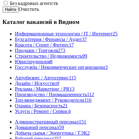
Без кадровых агентств
Очистить
Найти
Каталог вакансий в Видном
Информационные технологии / IT / Интернет
25
Бухгалтерия / Финансы / Аудит
37
Красота / Спорт / Фитнес
17
Продажи / Торговля
273
Строительство / Недвижимость
99
Юриспруденция
8
Госслужба / Некоммерческие организации
3
Автобизнес / Автосервис
115
Дизайн / Искусство
9
Реклама / Маркетинг / PR
13
Производство / Промышленность
112
Топ-менеджмент / Руководители
116
Охрана / Безопасность
21
Услуги / Ремонт / Сервис
4
Административный персонал
151
Домашний персонал
59
Добыча сырья / Энергетика / ТЭК
2
Рабочий персонал
257