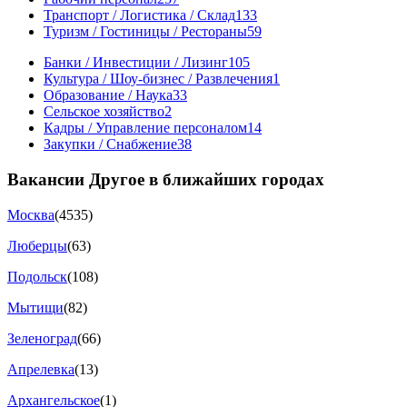
Транспорт / Логистика / Склад
133
Туризм / Гостиницы / Рестораны
59
Банки / Инвестиции / Лизинг
105
Культура / Шоу-бизнес / Развлечения
1
Образование / Наука
33
Сельское хозяйство
2
Кадры / Управление персоналом
14
Закупки / Снабжение
38
Вакансии Другое в ближайших городах
Москва
(4535)
Люберцы
(63)
Подольск
(108)
Мытищи
(82)
Зеленоград
(66)
Апрелевка
(13)
Архангельское
(1)